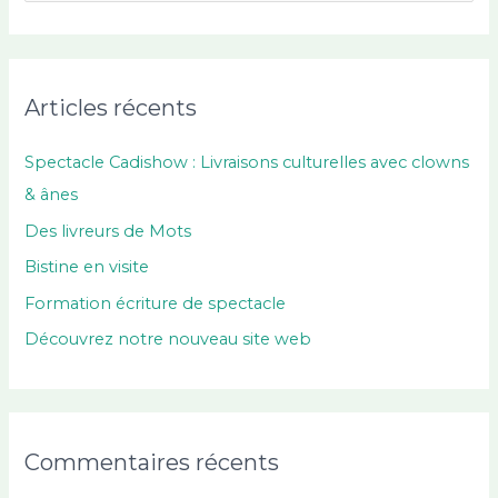
c
h
e
Articles récents
r
c
Spectacle Cadishow : Livraisons culturelles avec clowns
h
& ânes
e
Des livreurs de Mots
r
Bistine en visite
Formation écriture de spectacle
:
Découvrez notre nouveau site web
Commentaires récents