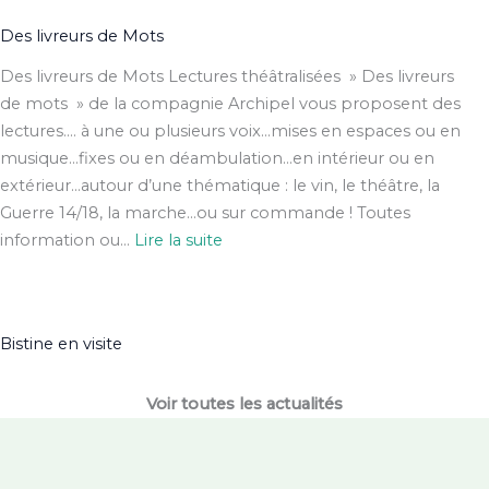
Spectacle
Cadishow
Des livreurs de Mots
:
Des livreurs de Mots Lectures théâtralisées » Des livreurs
Livraisons
de mots » de la compagnie Archipel vous proposent des
culturelles
lectures…. à une ou plusieurs voix…mises en espaces ou en
avec
musique…fixes ou en déambulation…en intérieur ou en
clowns
extérieur…autour d’une thématique : le vin, le théâtre, la
&
Guerre 14/18, la marche…ou sur commande ! Toutes
ânes
:
information ou…
Lire la suite
Des
livreurs
de
Bistine en visite
Mots
Voir toutes les actualités