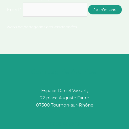
Email *
Nous ne partageons pas vos données
Compagnie Archipel
Espace Daniel Vassart,
22 place Auguste Faure
07300 Tournon-sur-Rhône
06 58 26 37 19