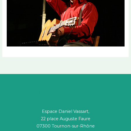
Compagnie Archipel
Espace Daniel Vassart,
22 place Auguste Faure
07300 Tournon-sur-Rhône