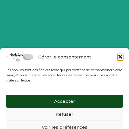
06 58 26 37 19
Nous contacter
Gérer le consentement
Les cookies sont des fichiers texte qui permettent de personnaliser votre
navigation sur le site. Les accepter ou les refuser ne nuira pas à votre
visite sur le site.
La Compagnie Archipel
Formations
Accepter
Plan du site
Refuser
Voir les préférences
Copyright © 2026 Compagnie Archipel